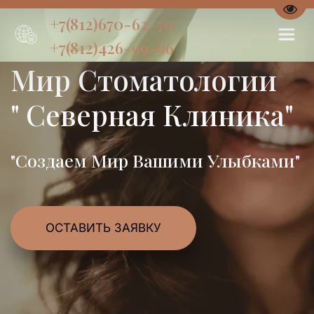
Пере
+7(812)670-62-70
+7(812)426-99-96
Мир Стоматологии
" Северная Клиника"
"Создаем Мир Вашими Улыбками"
ОСТАВИТЬ ЗАЯВКУ