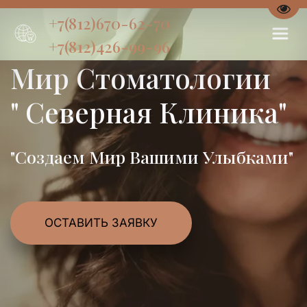
Пере
+7(812)670-62-70
+7(812)426-99-96
Мир Стоматологии
" Северная Клиника"
"Создаем Мир Вашими Улыбками"
ОСТАВИТЬ ЗАЯВКУ