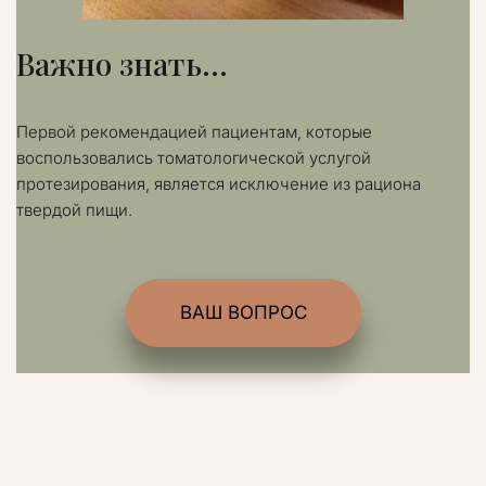
Важно знать...
Первой рекомендацией пациентам, которые 
воспользовались томатологической услугой 
протезирования, является исключение из рациона 
твердой пищи.
ВАШ ВОПРОС