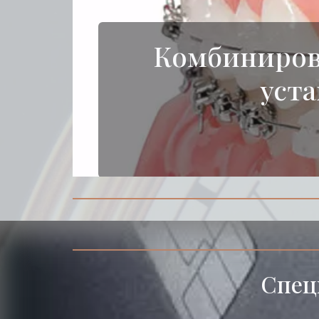
Комбинирова
уста
Элайнеры по це
Спец