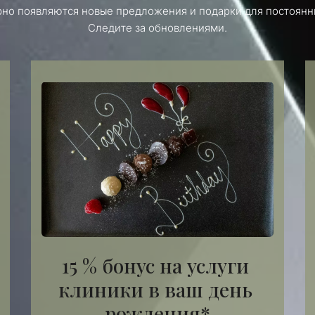
рно появляются новые предложения и подарки для постоянны
ься
Следите за обновлениями.
яцев от клиники!
15 % бонус на услуги 
клиники в ваш день 
рождения*