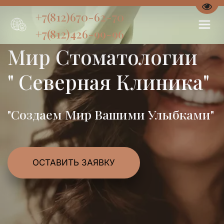
Пере
+7(812)670-62-70
+7(812)426-99-96
Мир Стоматологии
" Северная Клиника"
"Создаем Мир Вашими Улыбками"
ОСТАВИТЬ ЗАЯВКУ