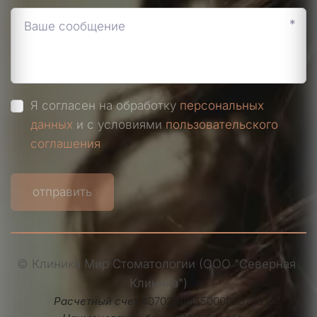
*
Я согласен на обработку
персональных
данных
и с условиями
пользовательского
соглашения
отправить
© Клиника Мир Стоматологии (ООО "Северная 
Клиника")
Расчетный счет 
40702810155000033788