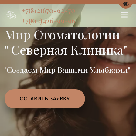
Пере
+7(812)670-62-70
+7(812)426-99-96
Мир Стоматологии
" Северная Клиника"
"Создаем Мир Вашими Улыбками"
ОСТАВИТЬ ЗАЯВКУ