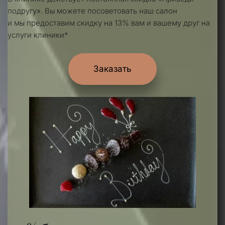
подрок от суммы лечения!
подругу». Вы можете посоветовать наш салон 
и мы предоставим скидку на 13% вам и вашему друг на 
услуги клиники*
Записаться
Заказать